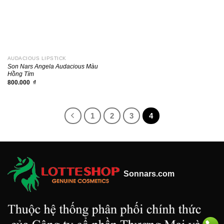
AUDACIOUS LIPSTICK
Son Nars Angela Audacious Màu
Hồng Tím
800.000
₫
1
2
3
4
Sonnars.com