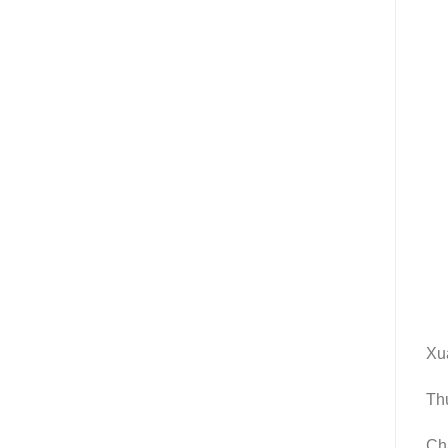
Xu
Th
Chấ