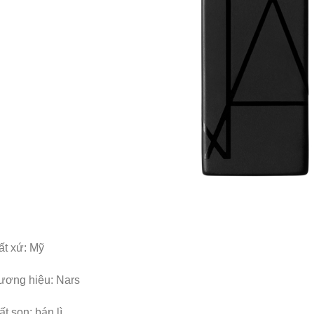
ất xứ: Mỹ
ương hiệu: Nars
t son: bán lì