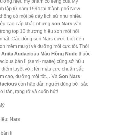
thương hiệu mỹ phẩm có tiếng của Mỹ
h lập từ năm 1994 tại thành phố New
không có một bề dày lịch sử như nhiều
iệu cao cấp khác nhưng
son Nars
vẫn
trong top 10 thương hiệu son môi nổi
 nhất. Các dòng son Nars được biết đến
son mềm mượt và dưỡng môi cực tốt. Thỏi
 Anita Audacious Màu Hồng Nude
thuộc
cious bán lì (semi- matte) cũng sở hữu
điểm tuyệt vời: lên màu cực chuẩn sắc
bám cao, dưỡng môi tốt… Và
Son Nars
dacious
còn hấp dẫn người dùng bởi sắc
ơi tắn, rạng rỡ và cuốn hút!
Mỹ
iệu: Nars
bán lì