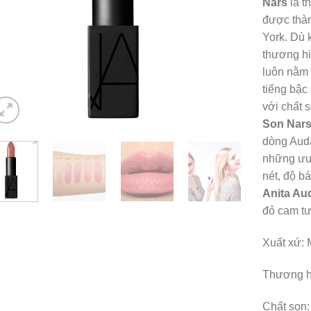
Nars
là 
được thàn
York. Dù 
thương h
luôn nằm 
tiếng bậc
với chất 
Son Nars
dòng Auda
những ưu 
nét, độ 
Anita Au
đỏ cam tư
Xuất xứ: 
Thương h
Chất son: 