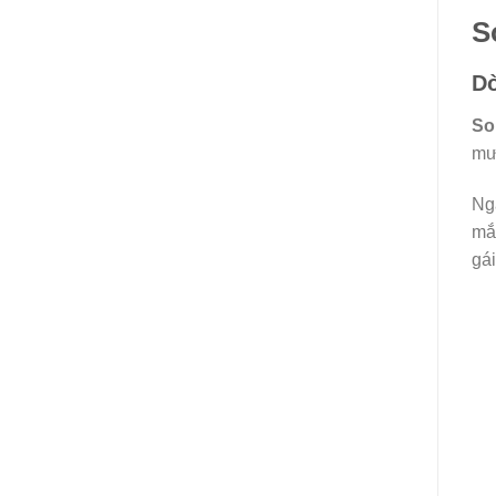
S
Dò
So
mư
Ng
mắt
gái