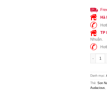
Fre
Hà 
Hotl
TP
Nhuận.
Hotl
Son Nars 
Danh mục:
Thẻ:
Son Na
Audacious
,