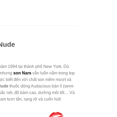
 Nude
năm 1994 tại thành phố New York. Dù
c nhưng
son Nars
vẫn luôn nằm trong top
ược biết đến với chất son mềm mượt và
Nude
thuộc dòng Audacious bán lì (semi-
sắc nét, độ bám cao, dưỡng môi tốt… Và
m tươi tắn, rạng rỡ và cuốn hút!