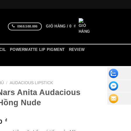
GIỎ HÀNG /
0
₫
0968.588.886
CIL
POWERMATTE LIP PIGMENT
REVIEW
CHAT 
HỦ
/
AUDACIOUS LIPSTICK
NHẮN 
Nars Anita Audacious
ĐỂ LẠI
Hồng Nude
₫
00