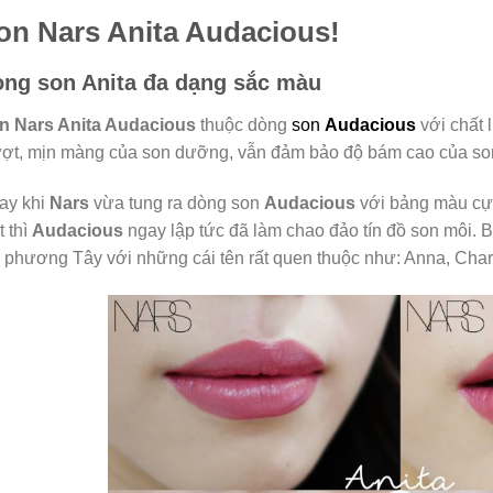
on Nars Anita Audacious!
ng son Anita đa dạng sắc màu
n Nars Anita Audacious
thuộc dòng
son
Audacious
với chất 
ợt, mịn màng của son dưỡng, vẫn đảm bảo độ bám cao của son 
ay khi
Nars
vừa tung ra dòng son
Audacious
với bảng màu cực 
 thì
Audacious
ngay lập tức đã làm chao đảo tín đồ son môi. B
 phương Tây với những cái tên rất quen thuộc như: Anna, Charlo