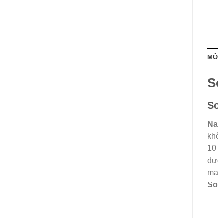
MÔ
S
So
Na
kh
10
dư
ma
So