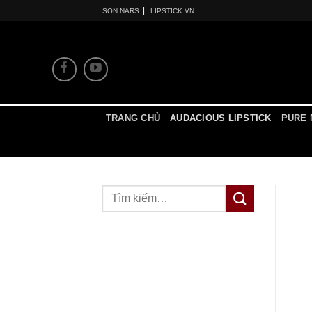
Skip
|
SON NARS
LIPSTICK.VN
to
content
TRANG CHỦ
AUDACIOUS LIPSTICK
PURE 
Tìm
kiếm: