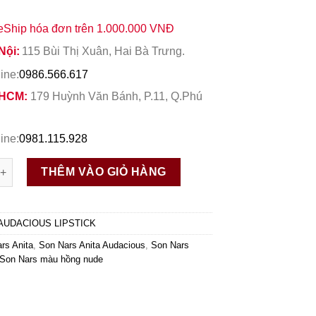
eShip hóa đơn trên 1.000.000 VNĐ
Nội:
115 Bùi Thị Xuân, Hai Bà Trưng.
ine:
0986.566.617
 HCM:
179 Huỳnh Văn Bánh, P.11, Q.Phú
ine:
0981.115.928
Anita Audacious Màu Hồng Nude số lượng
THÊM VÀO GIỎ HÀNG
AUDACIOUS LIPSTICK
rs Anita
,
Son Nars Anita Audacious
,
Son Nars
Son Nars màu hồng nude