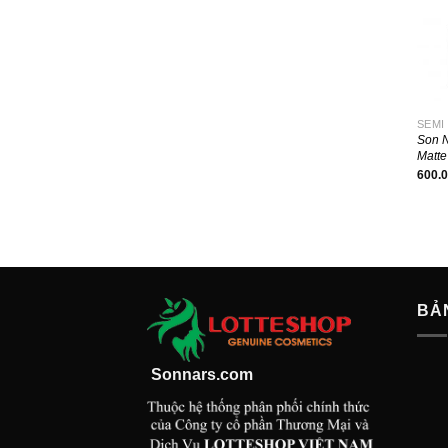
+
SEMI
Son N
Matte
600.
BẢ
Sonnars.com