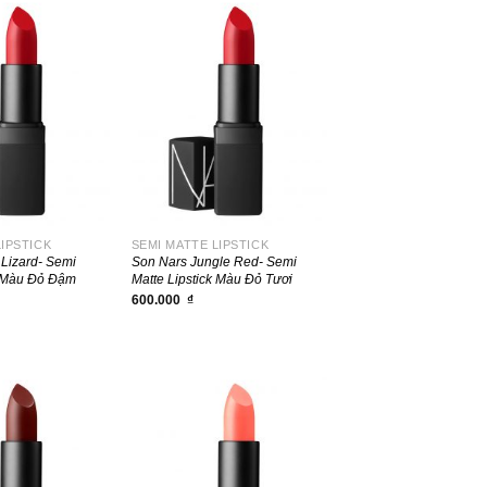
+
LIPSTICK
SEMI MATTE LIPSTICK
Lizard- Semi
Son Nars Jungle Red- Semi
k Màu Đỏ Đậm
Matte Lipstick Màu Đỏ Tươi
600.000
₫