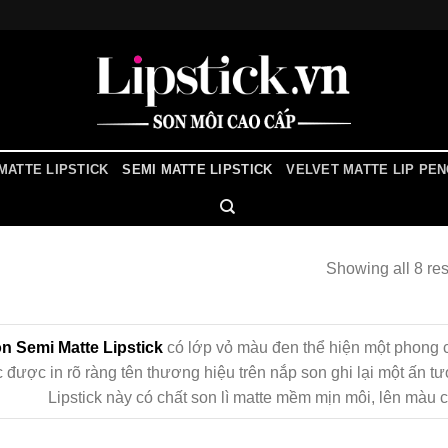
MATTE LIPSTICK
SEMI MATTE LIPSTICK
VELVET MATTE LIP PEN
Showing all 8 res
n Semi Matte Lipstick
có lớp vỏ màu đen thể hiện một phong 
 được in rõ ràng tên thương hiệu trên nắp son ghi lại một ấn
Lipstick này có chất son lì matte mềm mịn môi, lên màu 