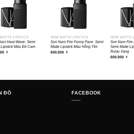
+
+
 MATTE LIPSTICK
SEMI MATTE LIPSTICK
SEMI MATTE 
ars Heat Wave- Semi
Son Nars Fire Funny Face- Semi
Son Nars Fire
 Lipstick Màu Đỏ Cam
Matte Lipstick Màu Hồng Tím
Semi Matte Li
Rượu Vang
000
₫
600.000
₫
600.000
₫
N ĐỒ
FACEBOOK