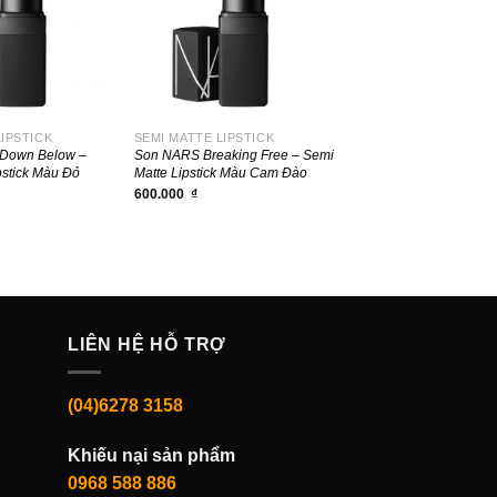
+
LIPSTICK
SEMI MATTE LIPSTICK
 Down Below –
Son NARS Breaking Free – Semi
pstick Màu Đỏ
Matte Lipstick Màu Cam Đào
600.000
₫
LIÊN HỆ HỖ TRỢ
(04)6278 3158
Khiếu nại sản phẩm
0968 588 886