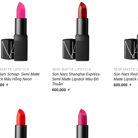
+
+
 MATTE LIPSTICK
SEMI MATTE LIPSTICK
SEMI MATTE 
ars Schiap- Semi Matte
Son Nars Shanghai Express-
Son Nars Red 
ick Màu Hồng Neon
Semi Matte Lipstick Màu Đỏ
Matte Lipstic
Thuần
000
₫
600.000
₫
600.000
₫