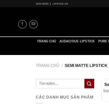
Skip
|
SON NARS
LIPSTICK.VN
to
content
TRANG CHỦ
AUDACIOUS LIPSTICK
PURE 
TRANG CHỦ
/
SEMI MATTE LIPSTICK
Tìm
So
kiếm:
bạc
CÁC DANH MỤC SẢN PHẨM